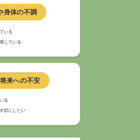
や身体の不調
ている
感じている
将来への不安
いる
大切にしたい